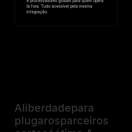
e processadores globais para quem opera 
lá fora. Tudo acessível pela mesma 
integração.
A
liberdade
para
plugar
os
parceiros