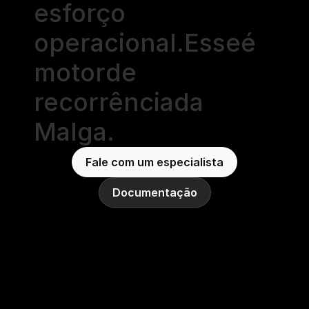
esforço
operacional.
Esse
é
motor
de
recorrência
da
Malga.
Fale com um especialista
Documentação