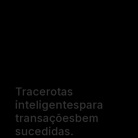
Trace
rotas
inteligentes
para
transações
bem
sucedidas.