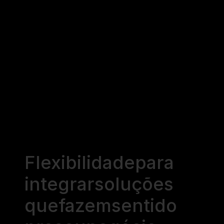
Flexibilidade
para
integrar
soluções
que
fazem
sentido