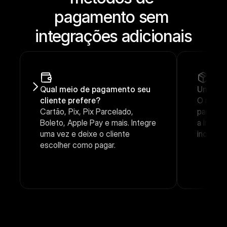
pagamento sem 
integrações adicionais
Qual meio de pagamento seu 
Um obje
cliente prefere?
O mesmo 
Cartão, Pix, Pix Parcelado, 
para qua
Boleto, Apple Pay e mais. Integre 
a integr
uma vez e deixe o cliente 
incluir 
escolher como pagar.