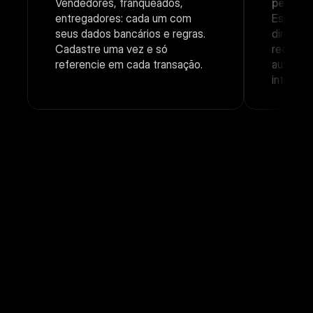
Vendedores, franqueados, 
percent
entregadores: cada um com 
Especifi
seus dados bancários e regras. 
direto n
Cadastre uma vez e só 
recebe o
referencie em cada transação.
automat
interven