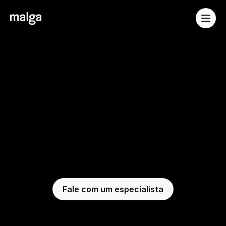
Soluções
Desenvolvedores
Orquestração
de
Pagamentos:
aumente
sua
taxa
de
aprovação
Elimine a dependência de provedores, 
construa seu fluxo de pagamentos com 
poucos cliques e tenha a solução ideal: 
flexível e pensada pro seu negócio.
Fale com um especialista