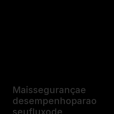
Mais
segurança
e
desempenho
para
o
seu
fluxo
de