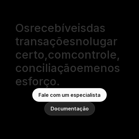
Os
recebíveis
das
transações
no
lugar
certo,
com
controle,
conciliação
e
menos
esforço.
Fale com um especialista
Documentação