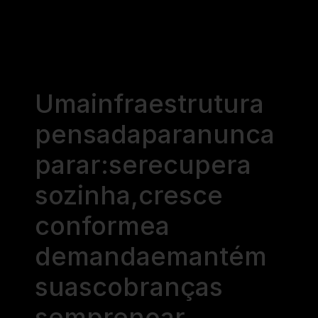
Uma
infraestrutura
pensada
para
nunca
parar:
se
recupera
sozinha,
cresce
conforme
a
demanda
e
mantém
suas
cobranças
sempre
no
ar.