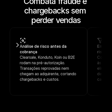
Combata fraude e 
chargebacks sem 
perder vendas
Análise de risco antes da 
Envie s
cobrança
risco pa
Clearsale, Konduto, Koin ou B2E 
Condicio
rodam na pré-autorização. 
às trans
Transações reprovadas nem 
eliminan
chegam ao adquirente, cortando 
desneces
chargebacks e custos.
cada co