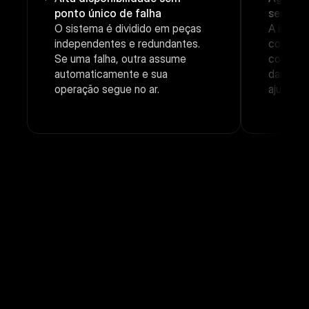
ponto único de falha
sem tra
O sistema é dividido em peças 
A infrae
independentes e redundantes. 
conforme
Se uma falha, outra assume 
como a B
automaticamente e sua 
dar cont
operação segue no ar.
ajuste m