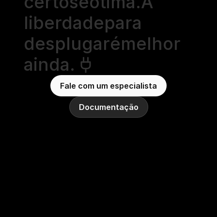
certos
é
ótima.
A
liberdade
para
desplugar
é
melhor
ainda.
Fale com um especialista
Documentação