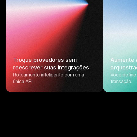
Troque provedores sem 
Aumente a
reescrever suas integrações
orquestra
Roteamento inteligente com uma 
Você define 
única API.
transação.