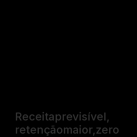
Receita
previsível,
retenção
maior,
zero