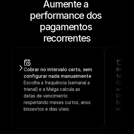
Aumente a 
performance dos 
pagamentos 
recorrentes
Cobrar no intervalo certo, sem 
Recuper
configurar nada manualmente
falhari
Escolha a frequência (semanal a 
Cinco te
trienal) e a Malga calcula as 
em janel
datas de vencimento 
D+16), a
respeitando meses curtos, anos 
Erros ir
bissextos e dias úteis.
novas te