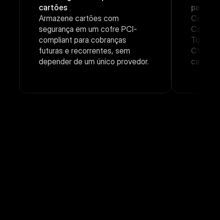
cartões
pagame
Armazene cartões com 
Conte c
segurança em um cofre PCI-
Cartão, 
compliant para cobranças 
Tokeniza
futuras e recorrentes, sem 
CVV e m
depender de um único provedor.
cartões 