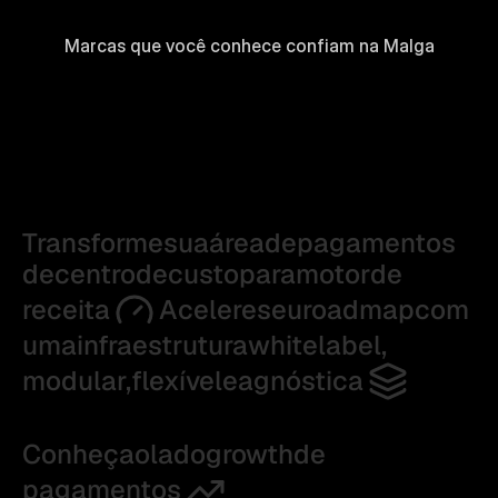
Marcas que você conhece confiam na Malga
Transforme
sua
área
de
pagamentos
de
centro
de
custo
para
motor
de
receita
Acelere
seu
roadmap
com
uma
infraestrutura
white
label,
modular,
flexível
e
agnóstica
Conheça
o
lado
growth
de
pagamentos