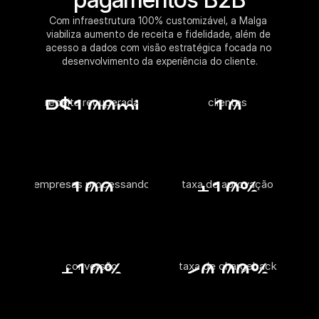
Com infraestrutura 100% customizável, a Malga 
viabiliza aumento de receita e fidelidade, além de 
acesso a dados com visão estratégica focada no 
desenvolvimento da experiência do cliente.
R$
100
mi
10
receita recuperada
clientes
100
+
10
%
empresas processando
taxa de aprovação
+
10
%
<0,0
0
%
conversão
taxa de chargeback