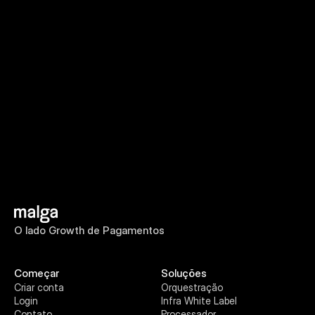
lado
growth
de
pagamentos?
Fale com um especialista
Saiba mais
O lado Growth de Pagamentos
Começar
Soluções
Criar conta
Orquestração
Login
Infra White Label
Contato
Processador