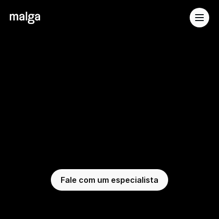
Soluções
Desenvolvedores
Pagamentos
Embedados
Malga:
o
lado
growth
de
pagamentos
A Malga ajuda a transformar sua área de 
pagamentos em vantagem competitiva.
Fale com um especialista