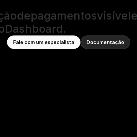
ção
de
pagamentos
visível
o
Dashboard.
Fale com um especialista
Documentação