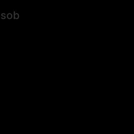
e
sob