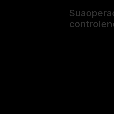
Sua
opera
controle
n