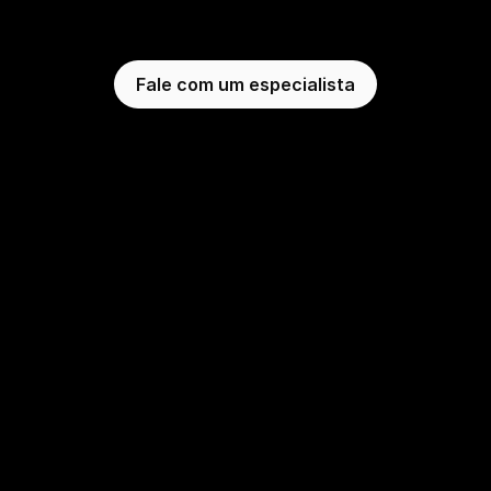
de
pagamentos
da de pagamentos homogênea, sem fricção e com a ca
Fale com um especialista