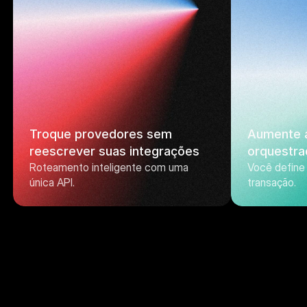
Troque provedores sem 
Aumente a
reescrever suas integrações
orquestra
Roteamento inteligente com uma 
Você define 
única API.
transação.