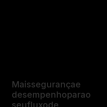
Mais
segurança
e
desempenho
para
o
seu
fluxo
de