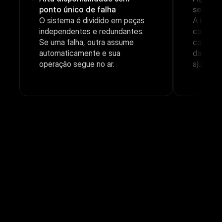
ponto único de falha
sem tra
O sistema é dividido em peças 
A infrae
independentes e redundantes. 
conforme
Se uma falha, outra assume 
como a B
automaticamente e sua 
dar cont
operação segue no ar.
ajuste m