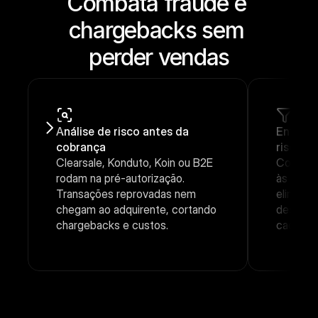
Combata fraude e 
chargebacks sem 
perder vendas
Análise de risco antes da 
Envie s
cobrança
risco pa
Clearsale, Konduto, Koin ou B2E 
Condicio
rodam na pré-autorização. 
às trans
Transações reprovadas nem 
eliminan
chegam ao adquirente, cortando 
desneces
chargebacks e custos.
cada co