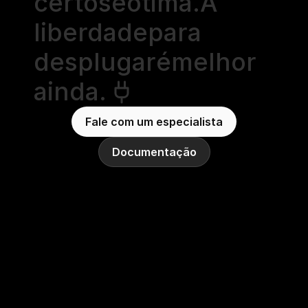
certos
é
ótima.
A
liberdade
para
desplugar
é
melhor
ainda.
Fale com um especialista
Documentação