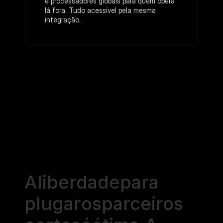
e processadores globais para quem opera 
lá fora. Tudo acessível pela mesma 
integração.
A
liberdade
para
plugar
os
parceiros