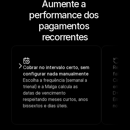
Aumente a 
performance dos 
pagamentos 
recorrentes
Cobrar no intervalo certo, sem 
Recuper
configurar nada manualmente
falhari
Escolha a frequência (semanal a 
Cinco te
trienal) e a Malga calcula as 
em janel
datas de vencimento 
D+16), a
respeitando meses curtos, anos 
Erros ir
bissextos e dias úteis.
novas te