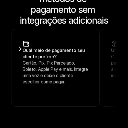
pagamento sem 
integrações adicionais
Qual meio de pagamento seu 
Um obje
cliente prefere?
O mesmo 
Cartão, Pix, Pix Parcelado, 
para qua
Boleto, Apple Pay e mais. Integre 
a integr
uma vez e deixe o cliente 
incluir 
escolher como pagar.