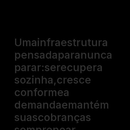
Uma
infraestrutura
pensada
para
nunca
parar:
se
recupera
sozinha,
cresce
conforme
a
demanda
e
mantém
suas
cobranças
sempre
no
ar.