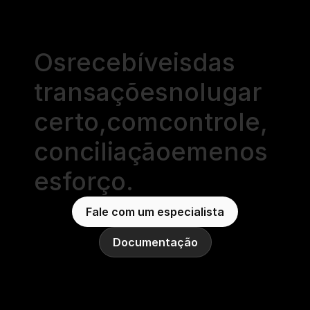
Os
recebíveis
das
transações
no
lugar
certo,
com
controle,
conciliação
e
menos
esforço.
Fale com um especialista
Documentação