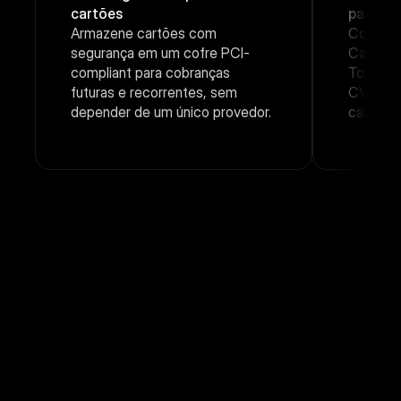
cartões
pagame
Armazene cartões com 
Conte c
segurança em um cofre PCI-
Cartão, 
compliant para cobranças 
Tokeniza
futuras e recorrentes, sem 
CVV e m
depender de um único provedor.
cartões 