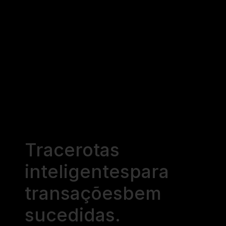
Trace
rotas
inteligentes
para
transações
bem
sucedidas.