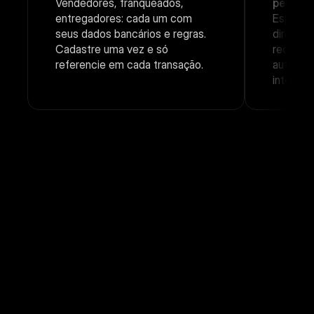
Vendedores, franqueados, 
percent
entregadores: cada um com 
Especifi
seus dados bancários e regras. 
direto n
Cadastre uma vez e só 
recebe o
referencie em cada transação.
automat
interven