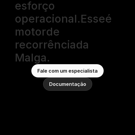
esforço
operacional.
Esse
é
motor
de
recorrência
da
Malga.
Fale com um especialista
Documentação