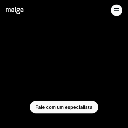
Soluções
Desenvolvedores
Orquestração
de
Pagamentos:
aumente
sua
taxa
de
aprovação
Elimine a dependência de provedores, 
construa seu fluxo de pagamentos com 
poucos cliques e tenha a solução ideal: 
flexível e pensada pro seu negócio.
Fale com um especialista