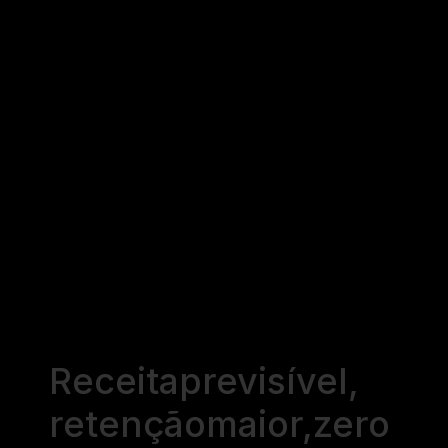
Receita
previsível,
retenção
maior,
zero