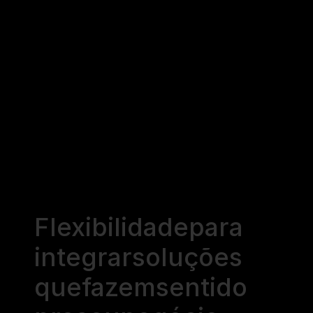
Flexibilidade
para
integrar
soluções
que
fazem
sentido