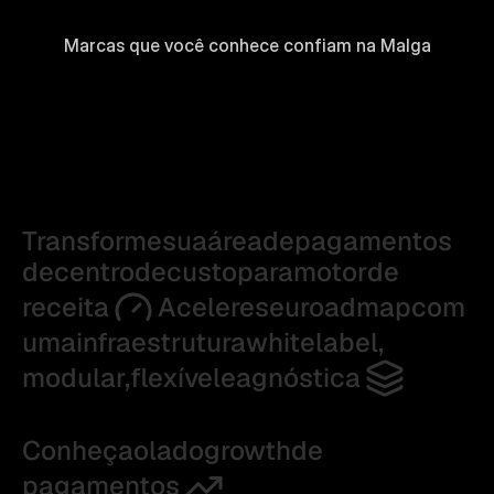
Marcas que você conhece confiam na Malga
Transforme
sua
área
de
pagamentos
de
centro
de
custo
para
motor
de
receita
Acelere
seu
roadmap
com
uma
infraestrutura
white
label,
modular,
flexível
e
agnóstica
Conheça
o
lado
growth
de
pagamentos