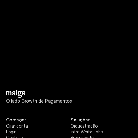
lado
growth
de
pagamentos?
Fale com um especialista
Saiba mais
O lado Growth de Pagamentos
Começar
Soluções
Criar conta
Orquestração
Login
Infra White Label
Contato
Processador