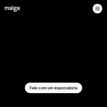
Soluções
Desenvolvedores
Pagamentos
Embedados
Malga:
o
lado
growth
de
pagamentos
A Malga ajuda a transformar sua área de 
pagamentos em vantagem competitiva.
Fale com um especialista