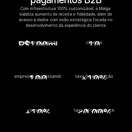
Com infraestrutura 100% customizável, a Malga 
viabiliza aumento de receita e fidelidade, além de 
acesso a dados com visão estratégica focada no 
desenvolvimento da experiência do cliente.
R$
100
mi
10
receita recuperada
clientes
100
+
10
%
empresas processando
taxa de aprovação
+
10
%
<0,0
0
%
conversão
taxa de chargeback